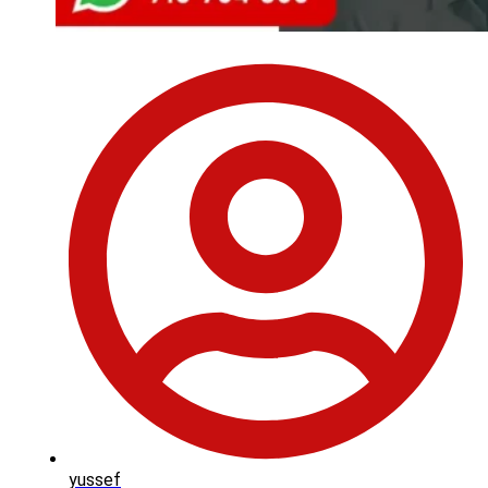
yussef