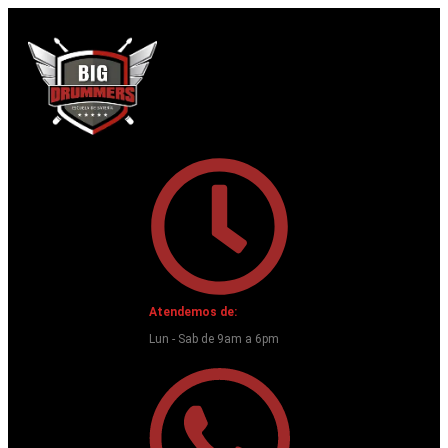
Ir
al
contenido
Atendemos de:
Lun - Sab de 9am a 6pm